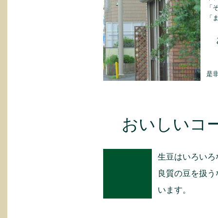
「
「
お
ふ
是
おいしいコ
生豆はいろいろ
良質の豆を扱う
います。