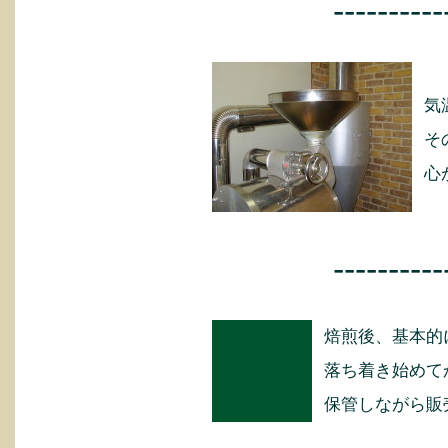
----------
気
そ
心
----------
焙煎後、基本的
落ち着き始めて
保管しながら販